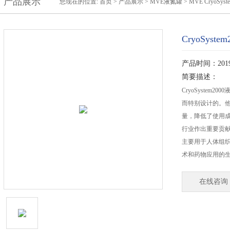
产品展示
您现在的位置:
首页
>
产品展示
>
MVE液氮罐
>
MVE CryoSys
CryoSyst
产品时间：2019-
简要描述：
CryoSyste
而特别设计的。
量，降低了使用成本
行业作出重要贡
主要用于人体组
术和药物应用的
在线咨询