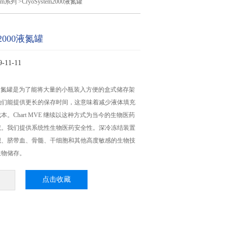
tem系列
>CryoSystem2000液氮罐
em2000液氮罐
11-11
m2000液氮罐是为了能将大量的小瓶装入方便的盒式储存架
他们能提供更长的保存时间，这意味着减少液体填充
。Chart MVE 继续以这种方式为当今的生物医药
献。我们提供系统性生物医药安全性。深冷冻结装置
织、脐带血、骨髓、干细胞和其他高度敏感的生物技
生物储存。
点击收藏