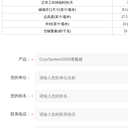
正常工作持续时间
/
天
罐颈开口尺寸
(
英寸
/
毫米
)
8.5
总高度
(
英寸
/
毫米
)
27.5
外径
(
英寸
/
毫米
)
22
空罐重量
(
磅
/
千克
)
53
产品：
您的单位：
您的姓名：
联系电话：