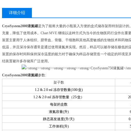
详细介绍
CryoSystem2000液氮罐
是为了能将大量的小瓶装入方便的盒式储存架而特别设计的
充量，降低了使用成本。Chart MVE 继续以这种方式为当今的生物医药行业作
装置主要用于人体组织、脐带血、骨髓、干细胞和其他高度敏感的生物技术和药物
低温，并且深冷保存通常是通过使用液氮来实现。然后，样品可以被存储在极低的
装置的保存时间和保持深冷温度的能力对于确保为样品存储营造一个稳定的环境至关重要
结装置被许多存储库广泛使用。
CryoSystem2000液氮罐
参数:
架子数
1.2
&
2.0
ml
冻存管数量
(100/
盒
)
1.2
&
2.0
ml
冻存管数量（
25/
盒）
2
每架的盒数
液氮容量
(
升
)
静态蒸发速度
(
升
/
天
)
0
工作体积
(
升
)