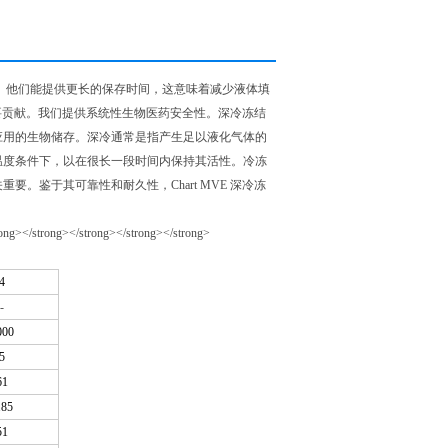
。他们能提供更长的保存时间，这意味着减少液体填
出重要贡献。我们提供系统性生物医药安全性。深冷冻结
应用的生物储存。深冷通常是指产生足以液化气体的
温度条件下，以在很长一段时间内保持其活性。冷冻
。鉴于其可靠性和耐久性，Chart MVE 深冷冻
4
-
000
5
61
.85
51