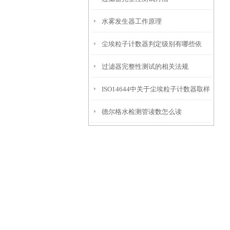
水雾发生器工作原理
尘埃粒子计数器判定级别有哪些依
过滤器完整性测试的相关法规
据？
ISO14644中关于尘埃粒子计数器取样
德尔格水检测管读数怎么读
点数量的规定