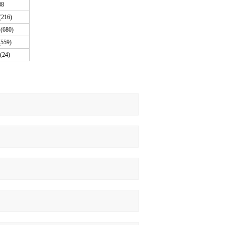
38
(216)
(680)
(559)
(24)