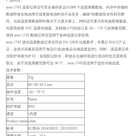
产品特性：
testo 174T 温度记录仪可安全储存多达16,000 个温度测量数据。内存中存储的
数据即使在电池用尽或更换电池时也不会丢失，确保*的数据安全性和完整
性。当前温度测量值即时显示于大显示屏上，同时还可显示所有超限测量值。
内置高精度 NTC 温度传感器。其精致小巧的设计及-30 ~ +70 °C的测量范围，
使得 testo 174T 数据记录仪适用于各种温度记录应用。
testo 174T 迷你温度数据记录仪符合 EN 12830 法规要求，并通过 HACCP 认
证，这表示其极其适用于食品行业(如食品仓储温度监控)。同时，该温度记录
仪防护等级为IP 65，实现防尘防水，即使在仓储环境进行清洁时也无需将其
取出。由于其低测量范围可达-30 °C ，testo 174T还适用于监控冷链温度。
技术参数：
重量
35g
直径
60×38×18.5 mm
操作温度
-30 ~ 70 °C
外壳
Plastic
防护等级
IP65
通道
1内置
Product colour
white
标准
EU指令 2014/30/EU; 2011/65/EU
测量比例
1 min - 24 h